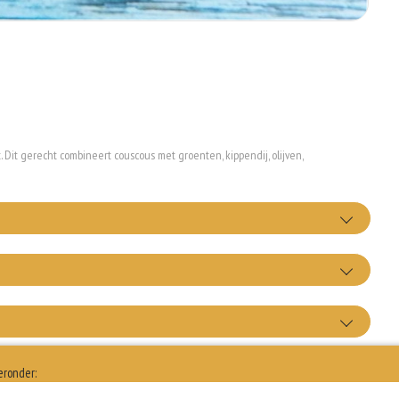
Dit gerecht combineert couscous met groenten, kippendij, olijven,
t bestek
+€0.25
 feta kaas
+€2.00
 knoflooksaus
eronder: