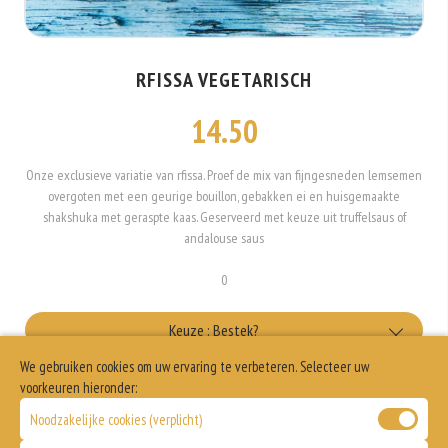
RFISSA VEGETARISCH
14.50
Onze exclusieve variatie van rfissa. Proef de mix van fijngesneden lemsemen
overgoten met een geurige bouillon, gebakken ei en huisgemaakte
shakshuka met geraspte kaas. Geserveerd met keuze uit truffelsaus of
andalouse saus
0
Keuze : Bestek?
We gebruiken cookies om uw ervaring te verbeteren. Selecteer uw
met bestek
Keuze : Feta
voorkeuren hieronder:
Noodzakelijke cookies (verplicht)
+€0.25
Wel feta kaas
Allergenen informatie