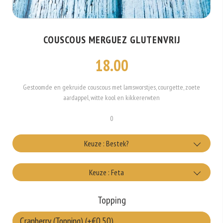
COUSCOUS MERGUEZ GLUTENVRIJ
18.00
Gestoomde en gekruide couscous met lamsworstjes, courgette, zoete
aardappel, witte kool en kikkererwten
0
Keuze : Bestek?
met bestek
Keuze : Feta
+€0.25
Wel feta kaas
Topping
+€2.00