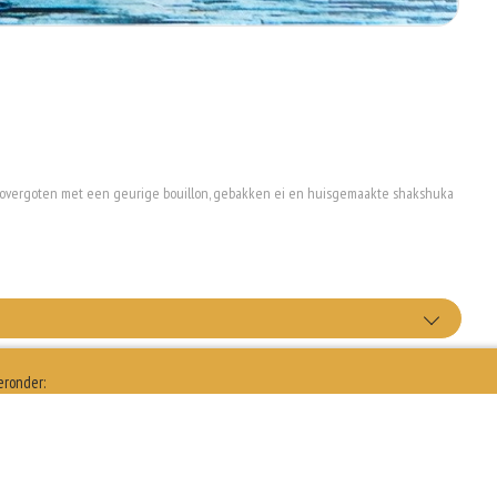
en overgoten met een geurige bouillon, gebakken ei en huisgemaakte shakshuka
t bestek
eronder:
+€0.25
 feta kaas
+€2.00