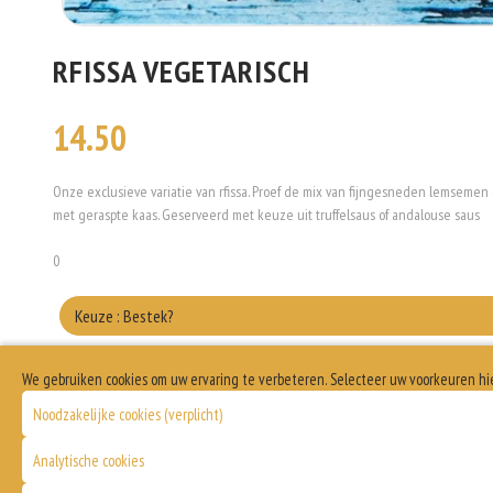
RFISSA VEGETARISCH
14.50
Onze exclusieve variatie van rfissa. Proef de mix van fijngesneden lemsem
met geraspte kaas. Geserveerd met keuze uit truffelsaus of andalouse saus
0
Keuze : Bestek?
me
We gebruiken cookies om uw ervaring te verbeteren. Selecteer uw voorkeuren hi
Keuze : Feta
Noodzakelijke cookies (verplicht)
Wel
Allergenen informatie
Analytische cookies