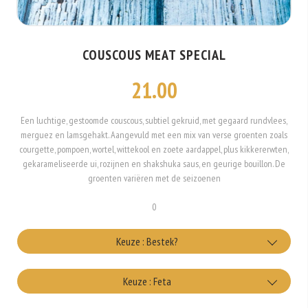
COUSCOUS MEAT SPECIAL
21.00
Een luchtige, gestoomde couscous, subtiel gekruid, met gegaard rundvlees,
merguez en lamsgehakt. Aangevuld met een mix van verse groenten zoals
courgette, pompoen, wortel, wittekool en zoete aardappel, plus kikkererwten,
gekarameliseerde ui, rozijnen en shakshuka saus, en geurige bouillon. De
groenten variëren met de seizoenen
0
Keuze : Bestek?
met bestek
Keuze : Feta
+€0.25