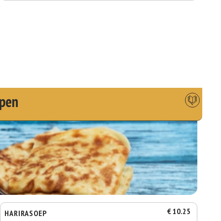
pen
€ 10.25
HARIRASOEP