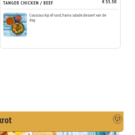
€ 33.50
TANGER CHICKEN / BEEF
Couscous kip of rund, harira salade.dessert van de
dag
krot